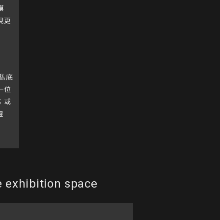
模
現更
私底
一位
；或
靈
e exhibition space