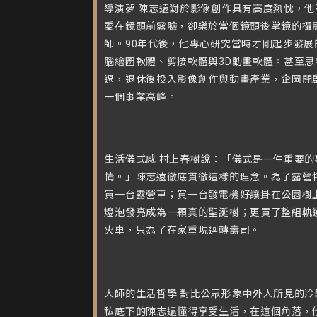
導演夢 陳志遠對於影像創作具有高度熱忱，他
愛在鏡頭前露臉，卻樂於當個鏡頭後掌鏡的攝
師。90年代後，他專心研究當時才剛起步發展
腦繪圖軟體、剪接軟體與3D動畫軟體。甚至思
過，退休後投入影像創作與動畫產業，企圖開
一個事業高峰。
生活儀式感 村上春樹說：「儀式是一件重要的
情。」陳志遠徹底貫徹這樣的理念。為了露營
買一台露營車；買一台發電機好讓掛在公園樹
燈泡發亮成為一顆真的聖誕樹；更買了整組軌
火車，只為了在家重現迴轉壽司。
大師的生活哲學 對比公眾形象中外人所見的冷
私底下的陳志遠懂得享受生活，在這個角落，