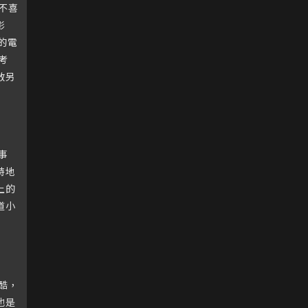
不喜
影
的電
考
啟另
事
特地
上的
道小
酷，
他是