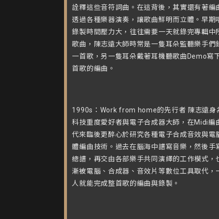
詮釋這些音符詞曲。在這背後，其實還有著編
透過各種樂器演奏，讓歌曲鮮明而立體。早期
錄製時間壓力大，往往需要一天就錄完專輯中
歌曲，陳志遠大師時常是一隻耳朵監聽樂手們
一首歌，另一隻耳朵戴著耳機聽歌曲Demo寫
首歌的編曲。
1990s：Work from home的先行者 陳志遠
科技重度愛好者與電子合成器大師，在Midi編
代來臨後更醉心於研究各種電子合成音效與電
體編曲技術。過去在腦海中譜寫音樂，然後手
總譜，再交由各部樂手共同演繹的工作模式，
漸被電腦、合成器、音效片等數位工具取代，
人就能完成整首歌的編曲與錄製。