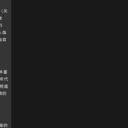
〈天
被
的
人傷
每首
本臺
0年代
片極盛
頭的
報的