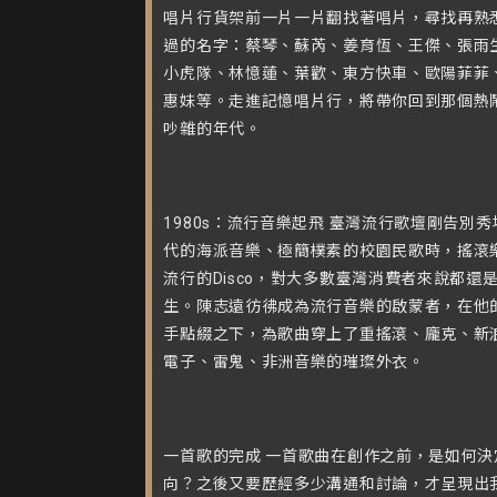
唱片行貨架前一片一片翻找著唱片，尋找再熟
過的名字：蔡琴、蘇芮、姜育恆、王傑、張雨
小虎隊、林憶蓮、葉歡、東方快車、歐陽菲菲
惠妹等。走進記憶唱片行，將帶你回到那個熱
吵雜的年代。
1980s：流行音樂起飛 臺灣流行歌壇剛告別秀
代的海派音樂、極簡樸素的校園民歌時，搖滾
流行的Disco，對大多數臺灣消費者來說都還
生。陳志遠彷彿成為流行音樂的啟蒙者，在他
手點綴之下，為歌曲穿上了重搖滾、龐克、新
電子、雷鬼、非洲音樂的璀璨外衣。
一首歌的完成 一首歌曲在創作之前，是如何決
向？之後又要歷經多少溝通和討論，才呈現出