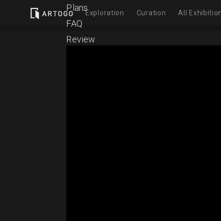
Plans
Exploration
Curation
All Exhibitio
FAQ
Review