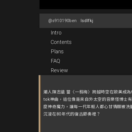
@s910190ben
lsdlfkj
Intro
Contents
Plans
FAQ
Review
潮人陳志遠 當〈一翦梅〉跨越時空在歐美成為ti
tok神曲，這位像是來自外太空的音樂怪博士
麼神奇魔力，讓每一代年輕人都心甘情願被洗
沉浸在80年代的復古節奏裡？