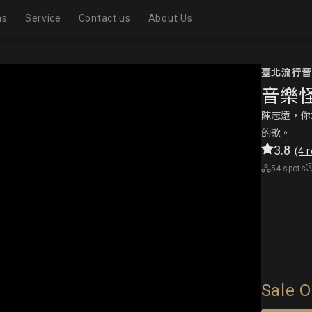
ns
Service
Contact us
About Us
Realistic exhibition room
臺北流行音樂中
Virtual Exhibition Room
音樂
Exhibition page
陳志遠，你
的歌。
3.8
(4 
54 spots
Sale O