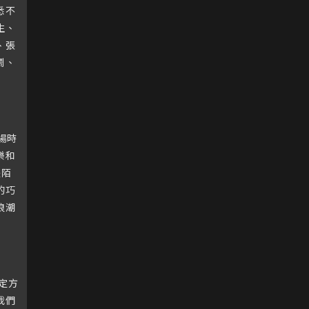
悉不
生、
、張
鬧、
場時
樂和
是陌
的巧
浪潮
定方
我們