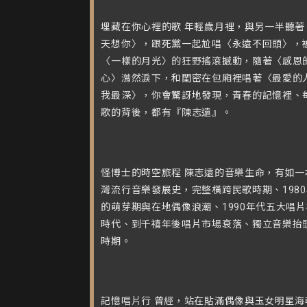
埋藏在你心裡的歌 年輕歲月裡，與另一半聽著
天想你〉，跟死黨一起尬唱〈永遠不回頭〉，
〈一樣的月光〉的狂野搖滾撼動，隨著〈感恩
心〉潸然淚下，和閨密在包廂裡唱著〈最愛的
我最深〉，你會驚訝地發現，青春的記憶裡、
歌的背後，都有『陳志遠』。
怪博士的時空旅程 陳志遠的音樂生命，有如一
灣流行音樂發展史，完整橫跨民歌時期、198
的萌芽期與在地偶像浪潮、1990年代五大唱
時代、到千禧年後唱片市場衰落、獨立音樂抬
時期。
記憶唱片行 曾經，站在貼滿偶像與玉女明星海