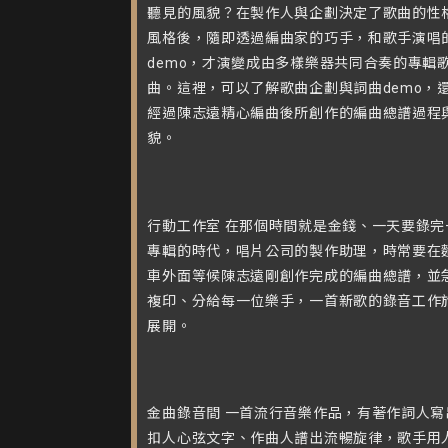
聽見的風貌？在製作人與企劃決定了歌曲的性
風格後，隨即透過編曲家的巧手，和歌手演唱
demo，才演變成由多樣樂器共同合奏的專輯
曲。這裡，可以了解歌曲企劃與詞曲demo，
經過陳志遠精心編曲後所創作的編曲總譜過程
貌。
行動工作室 在那個時間就是金錢、一天要錄完
專輯的時代，唱片公司的製作助理，時常要在
車外面等候陳志遠剛創作完成的編曲總譜，並
複印、分給每一位樂手，一首新歌的錄音工作
展開。
金曲錄音間 一首流行音樂作品，有著作詞人寫
扣人心弦文字、作曲人譜出流暢旋律，歌手用