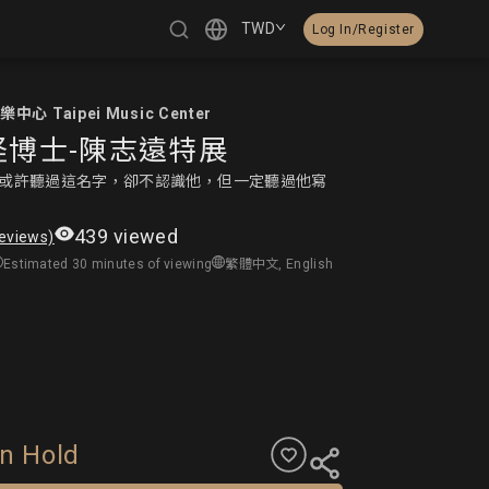
TWD
Log In/Register
心 Taipei Music Center
繁體中文
怪博士-陳志遠特展
或許聽過這名字，卻不認識他，但一定聽過他寫
English
439 viewed
reviews)
日本語
Estimated 30 minutes of viewing
繁體中文, English
한국어
Čeština
n Hold