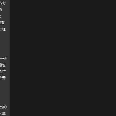
格與
的
歌
還有
與樣
一張
麵包
急忙
於焉
出的
人聲