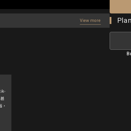
Pla
View more
B
k-
有甚
腦，