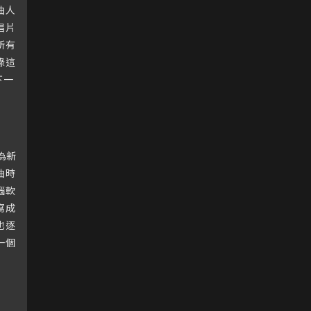
曲人
唱片
所有
錄這
下一
身為新
曲時
腦軟
寫成
也逐
一個