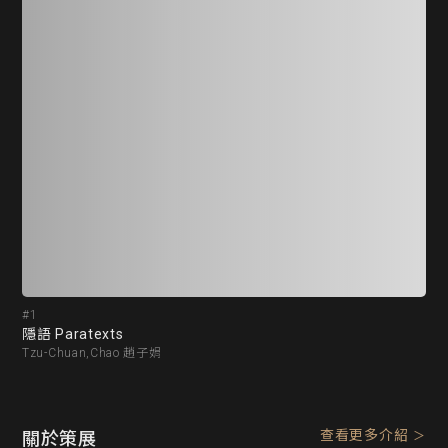
#1
#2
隱語 Paratexts
答覆
Tzu-Chuan,Chao 趙子娟
Ai
查看更多介紹
關於策展