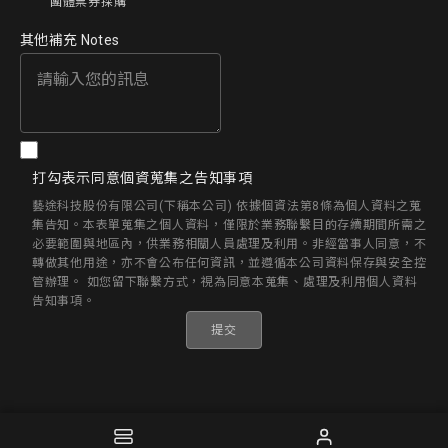
團體票券採購
其他補充 Notes
打勾表示同意個資蒐集之告知事項
藝途科技股份有限公司(下稱本公司) 依據個資法第8條為個人資料之蒐
集告知。本表單蒐集之個人資料，僅限於業務聯繫目的存續期間所需之
必要範圍與地區內，供業務相關人員處理及利用。非經當事人同意，不
轉做其他用途，亦不會公布任何資訊，並遵循本公司資料保存與安全控
管辦理。 如您留下聯繫方式，視為同意本蒐集、處理及利用個人資料
告知事項。
提交