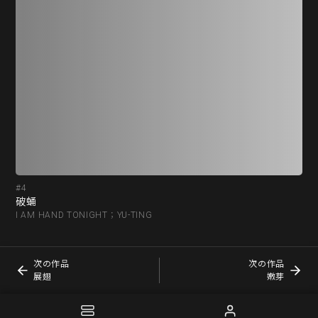
#4
#5
破蛹
展
I AM HAND TONIGHT；YU-TING
I 
次の作品
次の作品
展翅
嫩芽