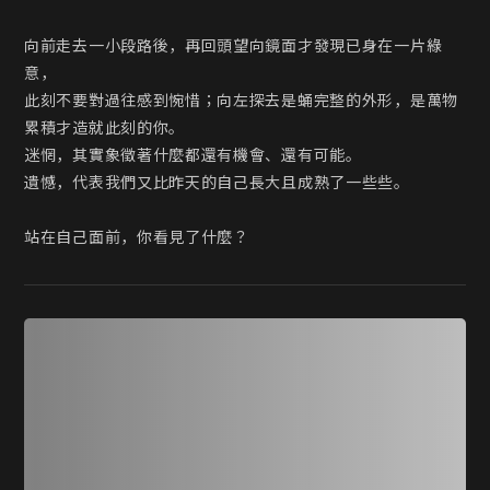
向前走去一小段路後，再回頭望向鏡面才發現已身在一片綠
意，

此刻不要對過往感到惋惜；向左探去是蛹完整的外形，是萬物
累積才造就此刻的你。

迷惘，其實象徵著什麼都還有機會、還有可能。

遺憾，代表我們又比昨天的自己長大且成熟了一些些。

站在自己面前，你看見了什麼？