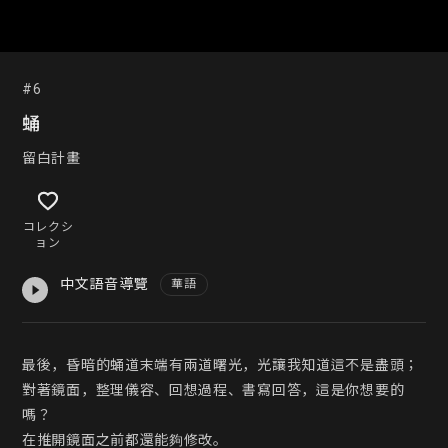
#6
蛹
留白計畫
コレクシ
ョン
中文語音導覽
華語
最後，昏暗的蛹道末端有兩道曙光，光讓我知道這不是盡頭；

對著鏡面，整理儀容、回想過程、書寫回答，這是你想要的
嗎？

在推開鏡面之前都還能夠修改。
